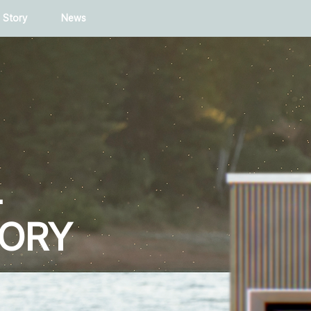
 Story
News
L
TORY